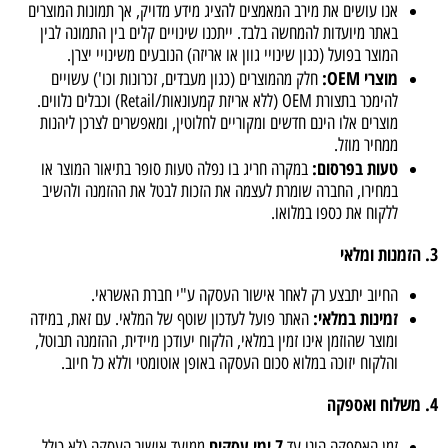
אנו עושים את מירב המאמצים להציג מידע מדויק, אך תמונות המוצרים
באתר מיועדות להמחשה בלבד. ייתכנו שינויים קלים בין התמונה לבין
המוצר בפועל (כגון שינויי גוון או אריזה) הנובעים משינויי יצרן.
מוצרי OEM:
חלק מהמוצרים (כגון מעבדים, זכרונות וכו') עשויים
להימכר בתצורת OEM (ללא אריזת קמעונאות/Retail) וכבלים נלווים.
מוצרים אלו הינם חדשים ומקוריים לחלוטין, ומאפשרים לצרכן ליהנות
ממחיר מוזל.
טעות בפרסום:
במקרה חריג בו נפלה טעות סופר בתיאור המוצר או
במחירו, החברה שומרת לעצמה את הזכות לבטל את ההזמנה ולהשיב
ללקוח את כספו במלואו.
3. הזמנות ומלאי
החיוב יתבצע רק לאחר אישור העסקה ע"י חברת האשראי.
זמינות במלאי:
האתר פועל לעדכון שוטף של המלאי. עם זאת, במידה
ומוצר שהוזמן אינו זמין במלאי, הלקוח יעודכן מיידית, ההזמנה תבוטל,
והלקוח יזוכה במלוא סכום העסקה באופן אוטומטי וללא כל חיוב.
4. משלוח ואספקה
7 ימי עסקים
זמן האספקה הינו עד
ממועד אישור העסקה (לא כולל