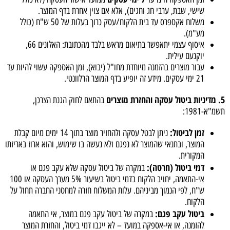
שישי, שבת, ערבי חג וחגים), אלא אם צוין אחרת בדף המוצר.
משלוח אקספרס עד בית הלקוח/עסק כרוך בעלות של 50 ש"ח (כולל
מע"מ).
איסוף עצמי יתאפשר בתיאום מראש בלבד מהכתובת: האלונים 66,
יוקנעם עילית.
עבור מוצרים בהזמנה מיוחדת מחו"ל (יבוא), זמן האספקה עשוי להיות עד
21 ימי עסקים. מידע זה יופיע בדף המוצר הרלוונטי.
5. מדיניות ביטול עסקה והחזרת מוצרים
בהתאם לחוק הגנת הצרכן,
תשמ"א-1981:
זמן לביטול:
ניתן לבטל עסקה ולהחזיר מוצר בתוך 14 ימים מיום קבלת
המוצר, ובתנאי שהמוצר לא נפגם ולא נעשה בו שימוש, והוא ארוז באריזתו
המקורית.
דמי ביטול (חרטה):
במקרה של ביטול עסקה שלא עקב פגם או
אי-התאמה, יחויב הלקוח בדמי ביטול בשיעור 5% מערך העסקה או 100
ש"ח, לפי הנמוך מביניהם. עלות המשלוח חזרה למחסני החברה תחול על
הלקוח.
ביטול עקב פגם:
במקרה של ביטול עקב פגם במוצר, אי התאמה
להזמנה, או אי-אספקה במועד – לא ייגבו דמי ביטול, והחזרת המוצר