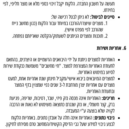
תעשה על חשבון החברה. הלקוח יקבל זיכוי כספי מלא או מוצר חליפי, לפי
בחירתו.
סייגים לביטול:
לא ניתן לבטל רכישה של:
מוצרים שיוצרו/הורכבו במיוחד עבור הלקוח (כגון מחשב נייח
שהורכב לפי מפרט אישי).
תוכנות ומוצרים הניתנים לשעתוק/הקלטה שאריזתם נפתחה.
6. אחריות ושירות
האחריות למוצרים ניתנת על ידי היבואנים הרשמיים או היצרנים, בהתאם
לתעודת האחריות המצורפת למוצר. "חי מחשבים" משמשת כנקודת שירות
לסיוע במימוש האחריות.
למוצרים המיובאים ביבוא אישי/מקביל תינתן שנת אחריות אחת, למעט
מוצרים עם אחריות יצרן מורחבת ל-3 שנים כפי שמצוין בדף המוצר
ובתעודת האחריות.
חריגים:
האחריות אינה מכסה נזק פיזי, שבר, רטיבות, שריפה, פגיעת
ברק, קצר חשמלי, או נזק שנגרם כתוצאה משימוש לא נאות או הרכבה
לקויה שלא בוצעה ע"י המעבדה.
גיבוי נתונים:
האחריות אינה חלה על אובדן נתונים. באחריות הלקוח
לבצע גיבוי למידע שעל גבי הדיסק הקשיח/המחשב טרם מסירתו לתיקון.