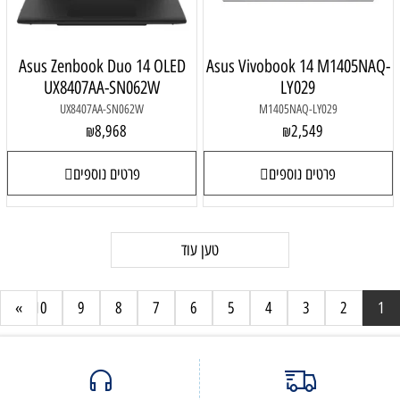
Asus Zenbook Duo 14 OLED
Asus Vivobook 14 M1405NAQ-
UX8407AA-SN062W
LY029
UX8407AA-SN062W
M1405NAQ-LY029
8,968
2,549
₪
₪
פרטים נוספים
פרטים נוספים
טען עוד
1
»
10
9
8
7
6
5
4
3
2
1